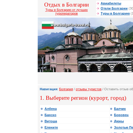
Отдых в Болгарии
Авиабилеты
Отели Болгарии
(30
Туры в Болгарию от лучших
туроператоров
Туры в Болгарию
(
Навигация
:
Болгария
/
отзывы туристов
/ Оставить отзыв об
1. Выберите регион (курорт, город)
Албена
Балчик
Банско
Боровец
Витоша
Дюны
Елените
Золотые П