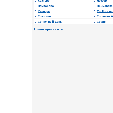
Кранево
Несебр
Пампорово
Приморско
Ривьера
Св. Конста
Созополь
Солнечный
Солнечный День
София
Спонсоры сайта