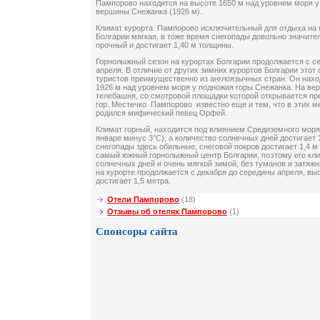
Пампорово находится на высоте 1650 м над уровнем моря у
вершины Снежанка (1926 м).
Климат курорта Пампорово исключительный для отдыха на г
Болгарии мягкая, в тоже время снегопады довольно значите
прочный и достигает 1,40 м толщины.
Горнолыжный сезон на курортах Болгарии продолжается с с
апреля. В отличие от других зимних курортов Болгарии этот
туристов преимущественно из англоязычных стран. Он наход
1926 м над уровнем моря у подножия горы Снежанка. На ве
телебашня, со смотровой площадки которой открывается пр
гор. Местечко Пампорово известно еще и тем, что в этих м
родился мифический певец Орфей.
Климат горный, находится под влиянием Средиземного моря.
январе минус 3°С), а количество солнечных дней достигает 
снегопады здесь обильные, снеговой покров достигает 1,4 
самый южный горнолыжный центр Болгарии, поэтому его кл
солнечных дней и очень мягкой зимой, без туманов и затяж
на курорте продолжается с декабря до середины апреля, вы
достигает 1,5 метра.
Отели Пампорово
(18)
Отзывы об отелях Пампорово
(1)
Спонсоры сайта