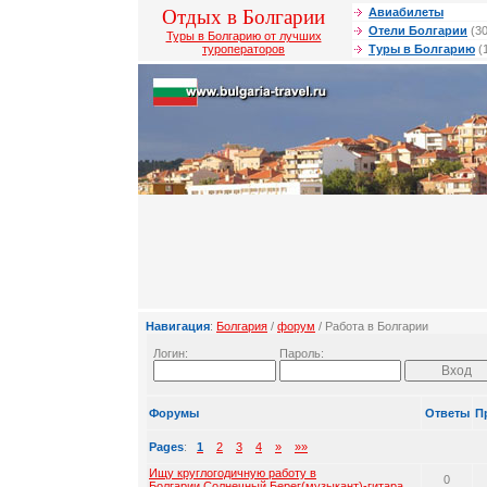
Отдых в Болгарии
Авиабилеты
Отели Болгарии
(30
Туры в Болгарию от лучших
туроператоров
Туры в Болгарию
(
Навигация
:
Болгария
/
форум
/ Работа в Болгарии
Логин:
Пароль:
Форумы
Ответы
П
Pages
:
1
2
3
4
»
»»
Ищу круглогодичную работу в
0
Болгарии,Солнечный Берег(музыкант)-гитара...