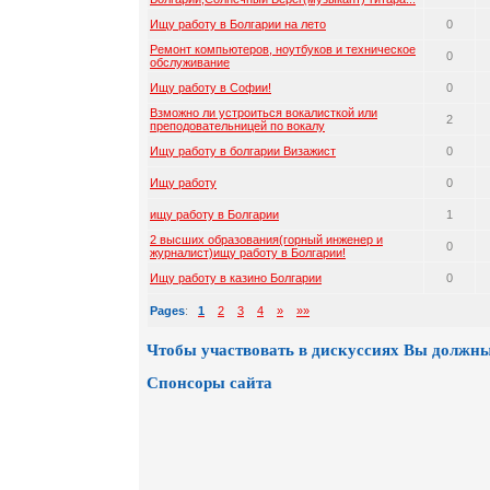
Ищу работу в Болгарии на лето
0
Ремонт компьютеров, ноутбуков и техническое
0
обслуживание
Ищу работу в Софии!
0
Взможно ли устроиться вокалисткой или
2
преподовательницей по вокалу
Ищу работу в болгарии Визажист
0
Ищу работу
0
ищу работу в Болгарии
1
2 высших образования(горный инженер и
0
журналист)ищу работу в Болгарии!
Ищу работу в казино Болгарии
0
Pages
:
1
2
3
4
»
»»
Чтобы участвовать в дискуссиях Вы должны
Спонсоры сайта